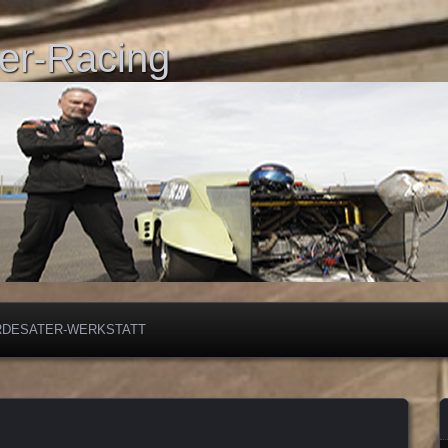
er-Racing
RDESATER-WERKSTATT