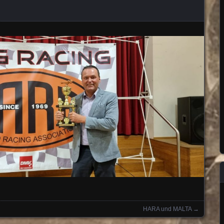
HARA und MALTA
→