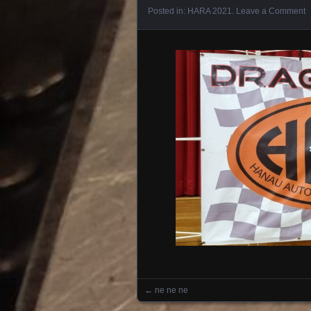
Posted in:
HARA 2021
.
Leave a Comment
←
ne ne ne
Posts navigation