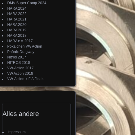
DMV Super Comp 2024
HARA 2024
HARA 2022
HARA 2021
HARA 2020
HARA 2019
HARA 2018
HARA e.v. 2017
Pokälchen VW Action
Phönix Dragway
Nitros 2017
NITROS 2018
VW-Action 2017
VW Action 2018
VW-Action + FIA Finals
Alles andere
Impressum