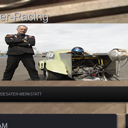
er-Racing
RDESATER-WERKSTATT
AM