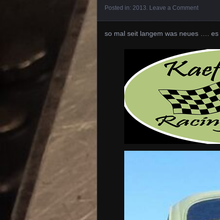
Posted in:
2013
.
Leave a Comment
so mal seit langem was neues …. es 