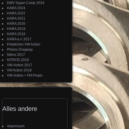
DMV Super Comp 2024
HARA 2024
HARA 2022
HARA 2021
HARA 2020
HARA 2019
HARA 2018
HARA e.v. 2017
Pokälchen VW Action
Phönix Dragway
Nitros 2017
NITROS 2018
VW-Action 2017
VW Action 2018
VW-Action + FIA Finals
Alles andere
Impressum