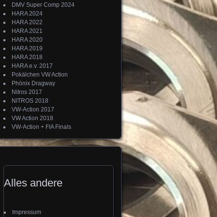
DMV Super Comp 2024
HARA 2024
HARA 2022
HARA 2021
HARA 2020
HARA 2019
HARA 2018
HARA e.v. 2017
Pokälchen VW Action
Phönix Dragway
Nitros 2017
NITROS 2018
VW-Action 2017
VW Action 2018
VW-Action + FIA Finals
Alles andere
Impressum