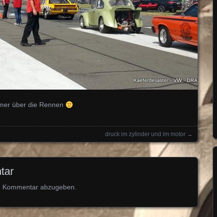
immer über die Rennen
druck im zylinder und im motor
→
tar
n Kommentar abzugeben.