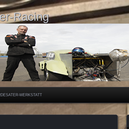
er-Racing
RDESATER-WERKSTATT