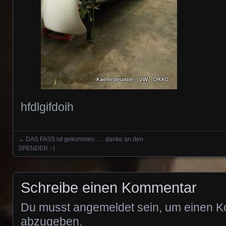
hfdlgifdoih
←
DAS FASS ist gekommen …. danke an den
Posts navigation
SPENDER :-)
Schreibe einen Kommentar
Du musst
angemeldet
sein, um einen 
abzugeben.