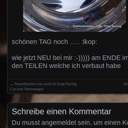
schönen TAG noch ….. :lkop:
wie jetzt NEU bei mir :-))))) am ENDE 
den TEILEN welche ich verbaut habe
←
Feuerlöschen nun auch im Drag Racing
No
Posts navigation
Car bzw. Rennwagen
Schreibe einen Kommentar
Du musst
angemeldet
sein, um einen 