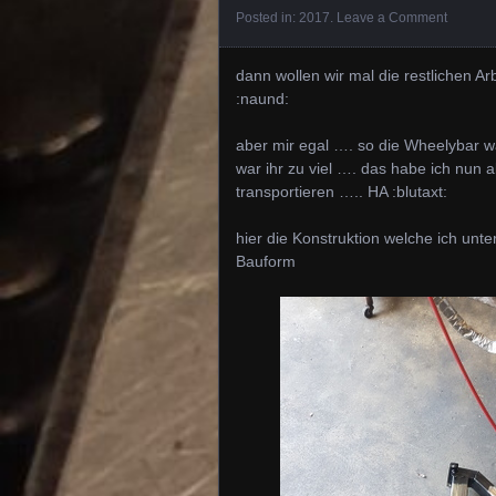
Posted in:
2017
.
Leave a Comment
dann wollen wir mal die restlichen Ar
:naund:
aber mir egal …. so die Wheelybar w
war ihr zu viel …. das habe ich nun 
transportieren ….. HA :blutaxt:
hier die Konstruktion welche ich un
Bauform