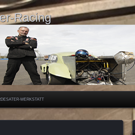
er-Racing
RDESATER-WERKSTATT