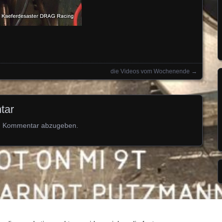
!
die Videos vom Wochenende
→
tar
n Kommentar abzugeben.