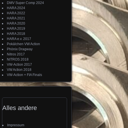
DMV Super Comp 2024
HARA 2024
HARA 2022
HARA 2021
HARA 2020
HARA 2019
HARA 2018
HARA e.v. 2017
Pokälchen VW Action
Phönix Dragway
Nitros 2017
NITROS 2018
VW-Action 2017
VW Action 2018
VW-Action + FIA Finals
Alles andere
Impressum