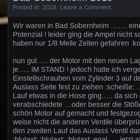
Posted in:
2018
.
Leave a Comment
Wir waren in Bad Sobernheim ……. eine
Potenzial ! leider ging die Ampel nicht s
haben nur 1/8 Meile Zeiten gefahren :k
nun gut …. der Motor mit den neuen Lag
je….. IM STAND ! jedoch hatte ich verg
Einstellschrauben vom Zylinder 3 auf de
Auslass Seite fest zu ziehen :scheiße: 
Lauf etwas in die Hose ging….. da sich 
verabschiedete …oder besser die Stöß
schön Motor auf gemacht und festgezo
weise nicht die anderen Ventile überprü
den zweiten Lauf das Auslass Ventil dan
:blutaxt: :blutaxt: :blutaxt: egal …. jetzt