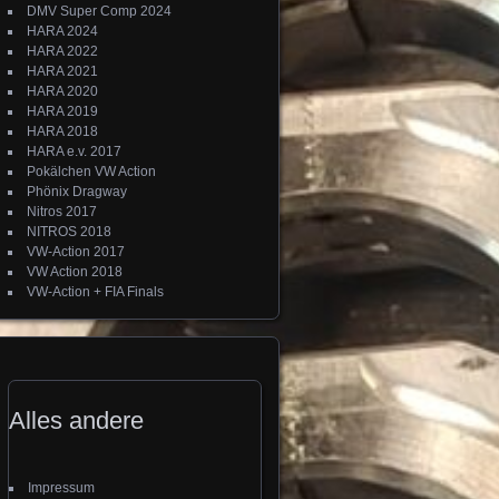
DMV Super Comp 2024
HARA 2024
HARA 2022
HARA 2021
HARA 2020
HARA 2019
HARA 2018
HARA e.v. 2017
Pokälchen VW Action
Phönix Dragway
Nitros 2017
NITROS 2018
VW-Action 2017
VW Action 2018
VW-Action + FIA Finals
Alles andere
Impressum