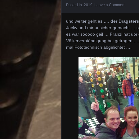
Posted in:
2019
.
Leave a Comment
und weiter geht es ….
der Dragster
Jacky und mir unsicher gemacht … s
es war sooooo geil … Franzi hat übri
Völkerverständigung bei getragen ….
mal Fototechnisch abgelichtet ….