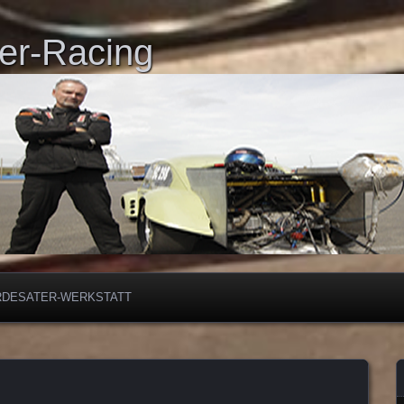
er-Racing
RDESATER-WERKSTATT