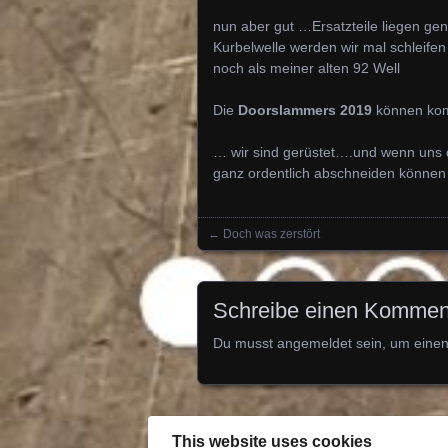
nun aber gut …Ersatzteile liegen ge
Kurbelwelle werden wir mal schleife
noch als meiner alten 92 Well
Die
Doorslammers 2019
können k
… wir sind gerüstet….und wenn uns de
ganz ordentlich abschneiden kön
←
Doch was zerstört
Posts navigation
Schreibe einen Kommen
Du musst
angemeldet
sein, um eine
This website uses cookies