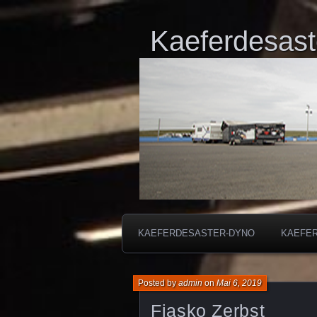
Kaeferdesast
KAEFERDESASTER-DYNO
KAEFE
Posted by
admin
on
Mai 6, 2019
Fiasko Zerbst