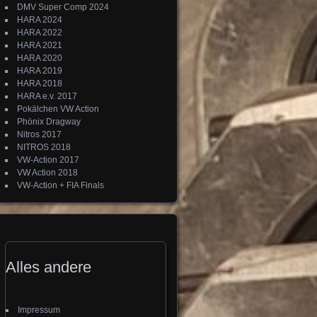
DMV Super Comp 2024
HARA 2024
HARA 2022
HARA 2021
HARA 2020
HARA 2019
HARA 2018
HARA e.v. 2017
Pokälchen VW Action
Phönix Dragway
Nitros 2017
NITROS 2018
VW-Action 2017
VW Action 2018
VW-Action + FIA Finals
Alles andere
Impressum