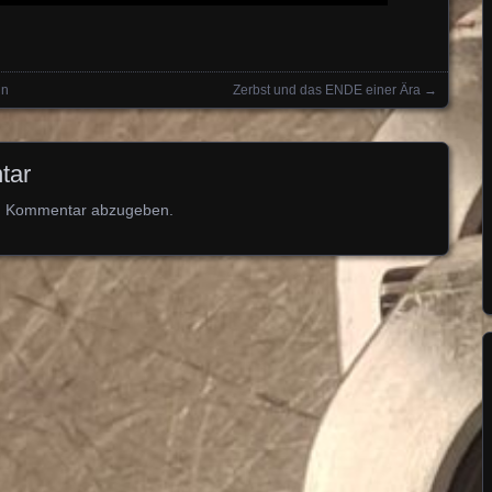
ln
Zerbst und das ENDE einer Ära
→
tar
n Kommentar abzugeben.