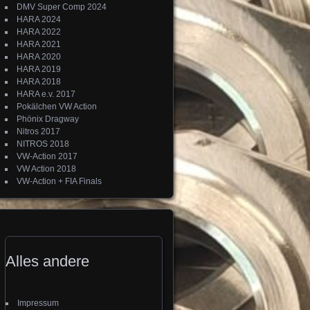
DMV Super Comp 2024
HARA 2024
HARA 2022
HARA 2021
HARA 2020
HARA 2019
HARA 2018
HARA e.v. 2017
Pokälchen VW Action
Phönix Dragway
Nitros 2017
NITROS 2018
VW-Action 2017
VW Action 2018
VW-Action + FIA Finals
Alles andere
Impressum