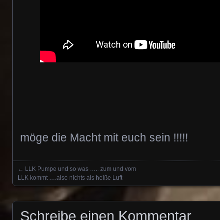
möge die Macht mit euch sein !!!!!
←
LLK Pumpe und so was ….. zum und vom
Posts navigation
LLK kommt ….also nichts als heiße Luft
Schreibe einen Kommentar