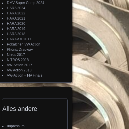
DMV Super Comp 2024
HARA 2024
HARA 2022
HARA 2021
HARA 2020
HARA 2019
HARA 2018
HARA e.v. 2017
Pokälchen VW Action
Phönix Dragway
Nitros 2017
NITROS 2018
VW-Action 2017
VW Action 2018
VW-Action + FIA Finals
Alles andere
Impressum