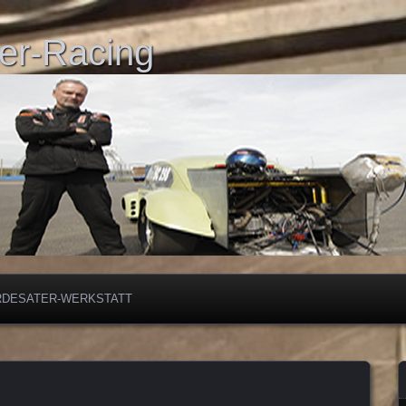
er-Racing
RDESATER-WERKSTATT