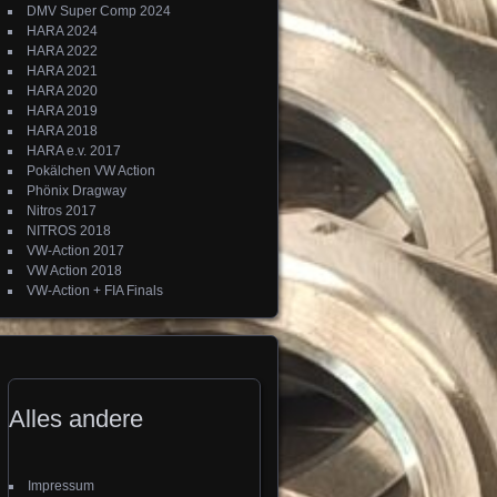
DMV Super Comp 2024
HARA 2024
HARA 2022
HARA 2021
HARA 2020
HARA 2019
HARA 2018
HARA e.v. 2017
Pokälchen VW Action
Phönix Dragway
Nitros 2017
NITROS 2018
VW-Action 2017
VW Action 2018
VW-Action + FIA Finals
Alles andere
Impressum