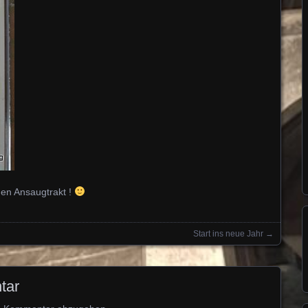
den Ansaugtrakt !
Start ins neue Jahr
→
tar