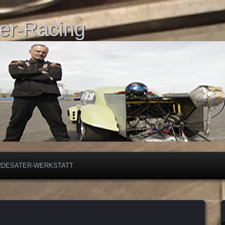
er-Racing
RDESATER-WERKSTATT