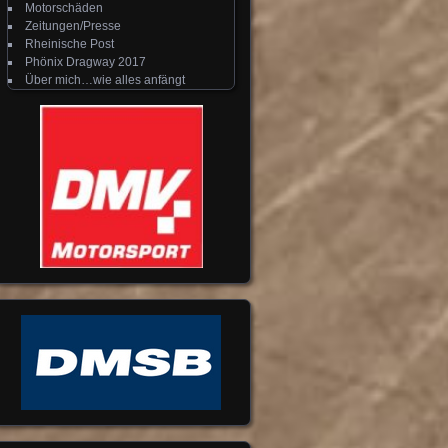
Motorschäden
Zeitungen/Presse
Rheinische Post
Phönix Dragway 2017
Über mich…wie alles anfängt