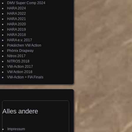
DMV Super Comp 2024
HARA 2024
HARA 2022
HARA 2021
HARA 2020
HARA 2019
HARA 2018
HARA e.v. 2017
Pokälchen VW Action
Phönix Dragway
Nitros 2017
NITROS 2018
VW-Action 2017
VW Action 2018
VW-Action + FIA Finals
Alles andere
Impressum