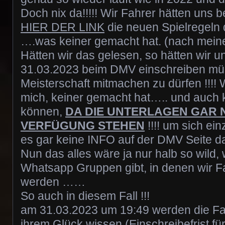
Doch nix da!!!!! Wir Fahrer hätten uns
HIER DER LINK
die neuen Spielregeln
….was keiner gemacht hat. (nach mei
Hätten wir das gelesen, so hätten wir u
31.03.2023 beim DMV einschreiben mü
Meisterschaft mitmachen zu dürfen !!!! 
mich, keiner gemacht hat….. und auch 
können,
DA DIE UNTERLAGEN GAR 
VERFÜGUNG STEHEN
!!!! um sich e
es gar keine INFO auf der DMV Seite d
Nun das alles wäre ja nur halb so wild,
Whatsapp Gruppen gibt, in denen wir Fa
werden ……
So auch in diesem Fall !!!
am 31.03.2023 um 19:49 werden die Fah
ihrem Glück wissen (Einschreibefrist fü