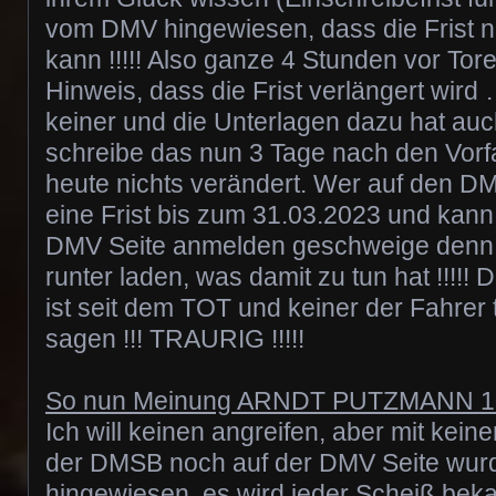
vom DMV hingewiesen, dass die Frist n
kann !!!!! Also ganze 4 Stunden vor Tore
Hinweis, dass die Frist verlängert wird
keiner und die Unterlagen dazu hat au
schreibe das nun 3 Tage nach den Vorfall
heute nichts verändert. Wer auf den DM
eine Frist bis zum 31.03.2023 und kann 
DMV Seite anmelden geschweige denn 
runter laden, was damit zu tun hat !!!!
ist seit dem TOT und keiner der Fahrer 
sagen !!! TRAURIG !!!!!
So nun Meinung ARNDT PUTZMANN 
Ich will keinen angreifen, aber mit ke
der DMSB noch auf der DMV Seite wurd
hingewiesen, es wird jeder Scheiß bek