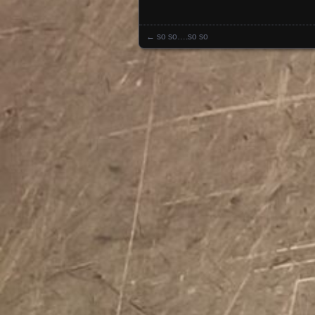
←
so so….so so
Posts navigation