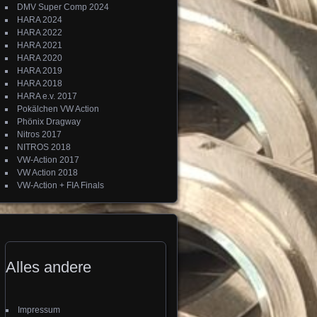
DMV Super Comp 2024
HARA 2024
HARA 2022
HARA 2021
HARA 2020
HARA 2019
HARA 2018
HARA e.v. 2017
Pokälchen VW Action
Phönix Dragway
Nitros 2017
NITROS 2018
VW-Action 2017
VW Action 2018
VW-Action + FIA Finals
Alles andere
Impressum