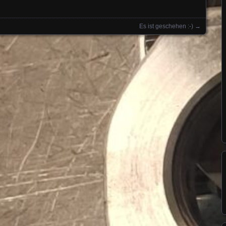
Es ist geschehen :-)
→