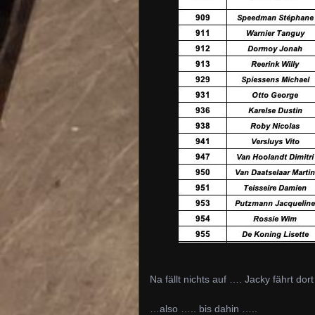
Na fällt nichts auf …. Jacky fährt d
…also ….. bis dahin …..