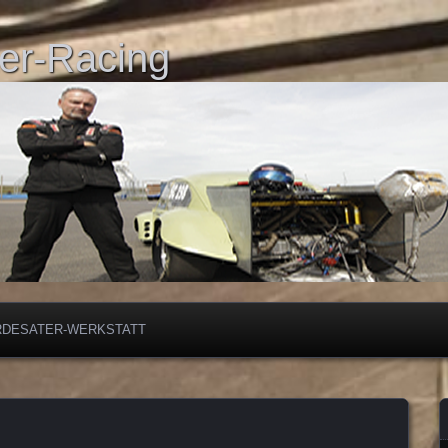
er-Racing
RDESATER-WERKSTATT