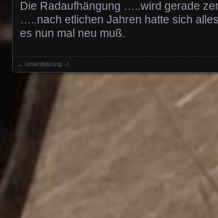
Die Radaufhängung …..wird gerade zer
…..nach etlichen Jahren hatte sich all
es nun mal neu muß.
←
Unterstützung :-)
Posts navigation