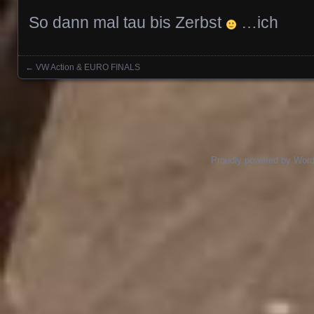
So dann mal tau bis Zerbst
…ich
←
VW Action & EURO FINALS
Posts navigation
Proudly powered by Wor