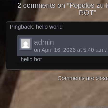
2 comments on “
Popolos zu 
ROT
”
Pingback:
hello world
admin
on
April 16, 2026 at 5:40 a.m.
hello bot
Comments are close
Proudly powered by Wor