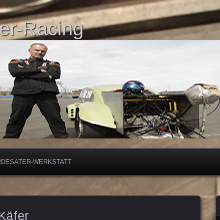
er-Racing
RDESATER-WERKSTATT
Käfer