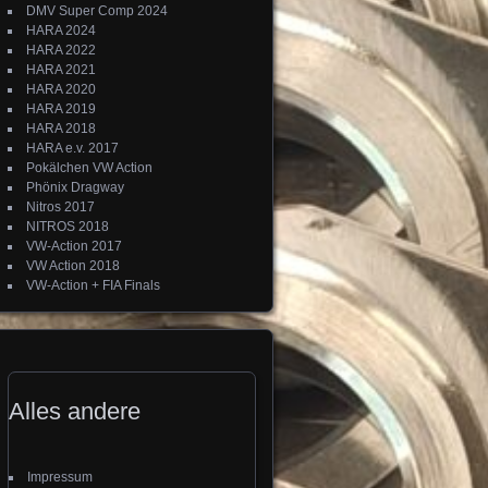
DMV Super Comp 2024
HARA 2024
HARA 2022
HARA 2021
HARA 2020
HARA 2019
HARA 2018
HARA e.v. 2017
Pokälchen VW Action
Phönix Dragway
Nitros 2017
NITROS 2018
VW-Action 2017
VW Action 2018
VW-Action + FIA Finals
Alles andere
Impressum