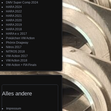
DMV Super Comp 2024
HARA 2024
HARA 2022
HARA 2021
HARA 2020
HARA 2019
HARA 2018
HARA e.v. 2017
Pokälchen VW Action
Phönix Dragway
Nitros 2017
NITROS 2018
VW-Action 2017
VW Action 2018
VW-Action + FIA Finals
Alles andere
Impressum