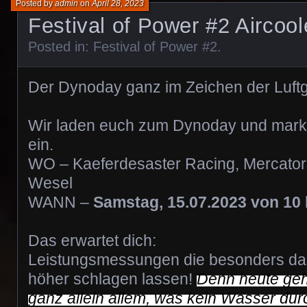
Posted by
admin
on
April 28, 2023
Festival of Power #2 Aircool
Posted in:
Festival of Power #2
.
Der Dynoday ganz im Zeichen der Luft
Wir laden euch zum Dynoday und mar
ein.
WO – Kaeferdesaster Racing, Mercator
Wesel
WANN –
Samstag, 15.07.2023 von 10 
Das erwartet dich:
Leistungsmessungen die besonders das
höher schlagen lassen!
Denn heute geh
ganz allein allem, was kein Wasser du