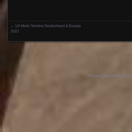
←
1/4 Meile Termine Deutschland & Europa
Posts navigation
2022
Proudly powered by Wor