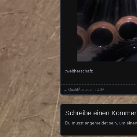
:weltherschaft:
←
QualitÄt made in USA
Posts navigation
Schreibe einen Kommen
Du musst
angemeldet
sein, um eine