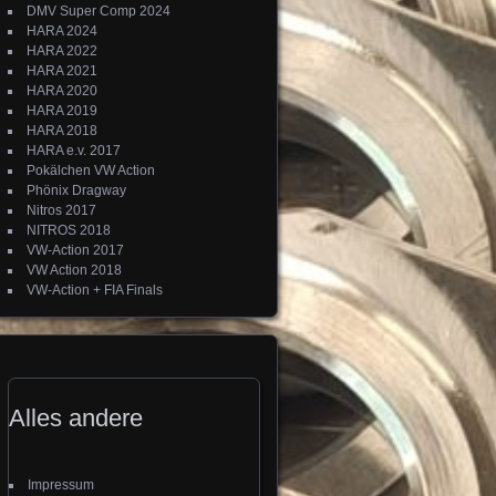
DMV Super Comp 2024
HARA 2024
HARA 2022
HARA 2021
HARA 2020
HARA 2019
HARA 2018
HARA e.v. 2017
Pokälchen VW Action
Phönix Dragway
Nitros 2017
NITROS 2018
VW-Action 2017
VW Action 2018
VW-Action + FIA Finals
Alles andere
Impressum