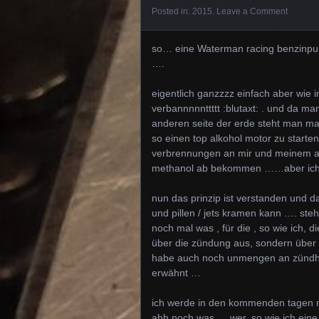
Posted in:
2015
.
Leave a Comment
so… eine Waterman racing benzinpump
….
eigentlich ganzzzz einfach aber wie 
verbannnnnttttt :blutaxt: . und da ma
anderen seite der erde steht man ma
so einen top alkohol motor zu starten
verbrennungen an mir und meinem aut
methanol ab bekommen ……aber ich 
nun das prinzip ist verstanden und d
und pillen / jets kramen kann …. ste
noch mal was , für die , so wie ich, 
über die zündung aus, sondern über d
habe auch noch unmengen an zündherz
erwähnt …
ich werde in den kommenden tagen m
ahh noch was … wer, so wie ich eine