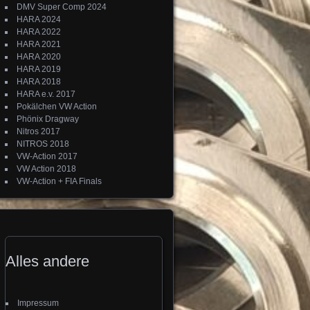
DMV Super Comp 2024
HARA 2024
HARA 2022
HARA 2021
HARA 2020
HARA 2019
HARA 2018
HARA e.v. 2017
Pokälchen VW Action
Phönix Dragway
Nitros 2017
NITROS 2018
VW-Action 2017
VW Action 2018
VW-Action + FIA Finals
Alles andere
Impressum