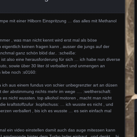
e mit einer Hilborn Einspritzung … das alles mit Methanol
immer , was man nicht kennt wird erst mal als böse
n eigentlich keinen fragen kann , ausser die jungs auf der
nchmal ganz schön blöd dar.. :scheiße:
 ist also eine herausforderung für sich … ich habe nun diverse
o, sowie über 30 liter öl verballert und unmengen an
lebe noch :s0160:
a ich aus einem fundus von schier unbegrenzter art an düsen
ht der abstimmung nichts mehr im wege …. :weltherschaft:
die es nicht wussten. top alkohol motoren , macht man nicht
ie kraftstoffzufur :kopfschuss: … ich wusste es nicht , und
en verballert , bis ich es wusste … es sein einfach mal
al ein video einstellen damit auch das auge mitessen kann
 Lamdasonde hinter dem Turbo lader einbaut , und denkt… hi