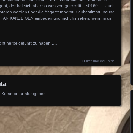
geht, der hat sich aber so was von geirrrrrttttt :s0160: … auch
l motoren werden über die Abgastemperatur aubestimmt :naund:
e PANIKANZEIGEN einbauen und nicht hinsehen, wenn man
incht herbeigeführt zu haben ….
Öl Filter und der Rest
→
tar
n Kommentar abzugeben.