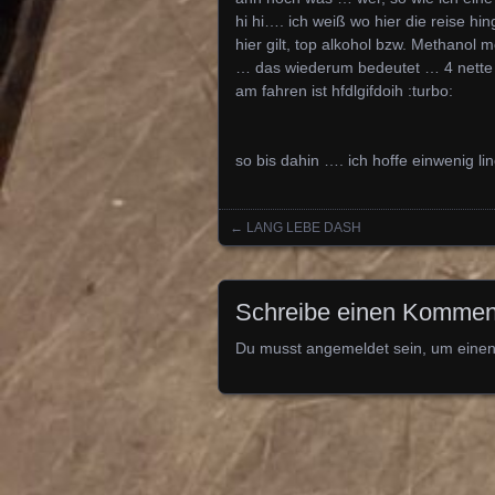
hi hi…. ich weiß wo hier die reise hin
hier gilt, top alkohol bzw. Methano
… das wiederum bedeutet … 4 nett
am fahren ist hfdlgifdoih :turbo:
so bis dahin …. ich hoffe einwenig l
←
LANG LEBE DASH
Posts navigation
Schreibe einen Kommen
Du musst
angemeldet
sein, um eine