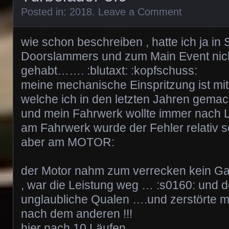
Posted in:
2018
.
Leave a Comment
wie schon beschreiben , hatte ich ja in
Doorslammers und zum Main Event nicht
gehabt……. :blutaxt: :kopfschuss:
meine mechanische Einspritzung ist mit
welche ich in den letzten Jahren gema
und mein Fahrwerk wollte immer nach 
am Fahrwerk wurde der Fehler relativ 
aber am MOTOR:
der Motor nahm zum verrecken kein G
, war die Leistung weg … :s0160: und de
unglaubliche Qualen ….und zerstörte m
nach dem anderen !!!
hier nach 10 Läufen