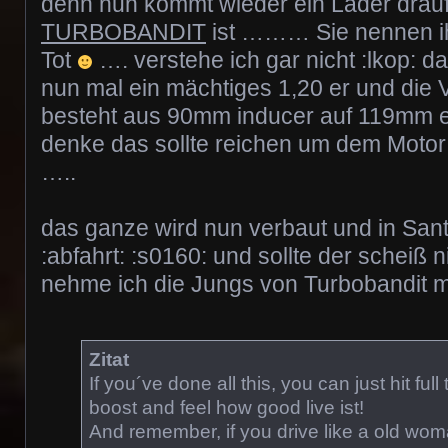
denn nun kommt wieder ein Lader drauf
TURBOBANDIT
ist ……… Sie nennen i
Tot
…. verstehe ich gar nicht :lkop: 
nun mal ein mächtiges 1,20 er und die V
besteht aus 90mm inducer auf 119mm e
denke das sollte reichen um dem Motor
…..
das ganze wird nun verbaut und in Sant
:abfahrt: :s0160: und sollte der scheiß n
nehme ich die Jungs von Turbobandit m
Zitat
If you´ve done all this, you can just hit full 
boost and feel how good live ist!
And remember, if you drive like a old woma