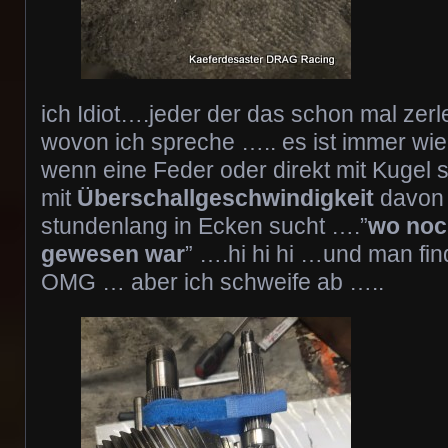
ich Idiot….jeder der das schon mal zer
wovon ich spreche ….. es ist immer wi
wenn eine Feder oder direkt mit Kugel s
mit
Überschallgeschwindigkeit
davon
stundenlang in Ecken sucht ….”
wo noc
gewesen war
” ….hi hi hi …und man fin
OMG … aber ich schweife ab …..