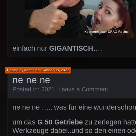
einfach nur
GIGANTISCH
….
Posted by
admin
on
Oktober 30, 2021
ne ne ne
Posted in:
2021
.
Leave a Comment
ne ne ne ….. was für eine wundersch
um das
G 50 Getriebe
zu zerlegen hatt
Werkzeuge dabei..und so den einen 