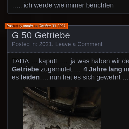
….. ich werde wie immer berichten
Posted by
admin
on
Oktober 30, 2021
G 50 Getriebe
Posted in:
2021
.
Leave a Comment
TADA…. kaputt ….. ja was haben wir 
Getriebe
zugemutet…..
4 Jahre lang
m
es
leiden
…..nun hat es sich gewehrt …